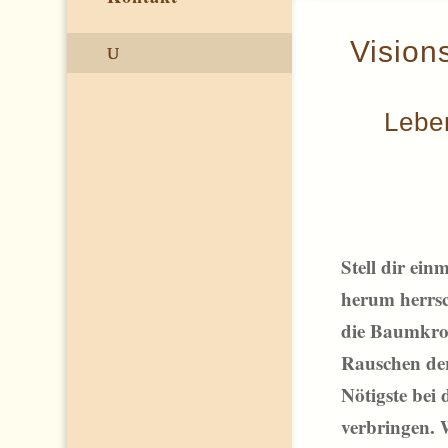
Vision
Lebe
Stell dir ei
herum herrsc
die Baumkron
Rauschen der
Nötigste bei
verbringen. 