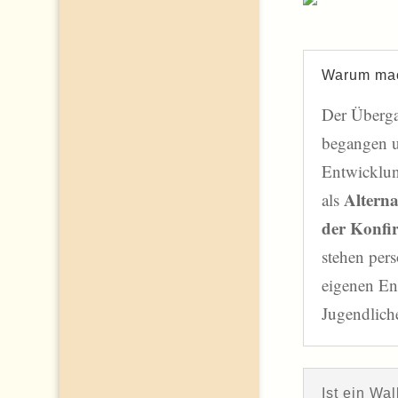
Warum mac
Der Überga
begangen u
Entwicklun
Alterna
als
der Konfi
stehen per
eigenen En
Jugendlich
Ist ein Wa