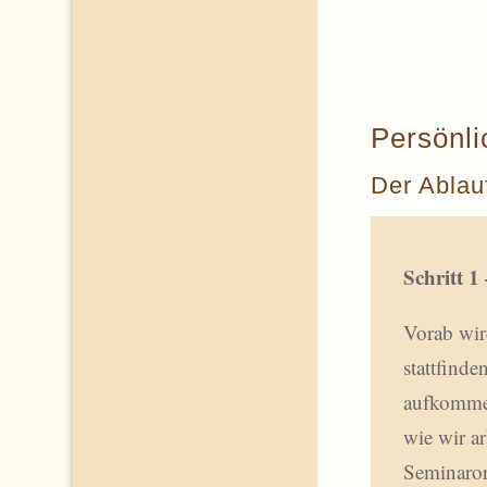
Persönli
Der Ablau
Schritt 1
Vorab wir
stattfind
aufkomme
wie wir a
Seminarort