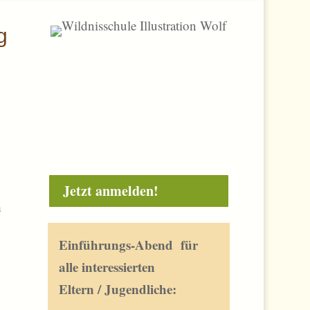
g
Jetzt anmelden!
h
Einführungs-Abend für
alle interessierten
Eltern / Jugendliche: